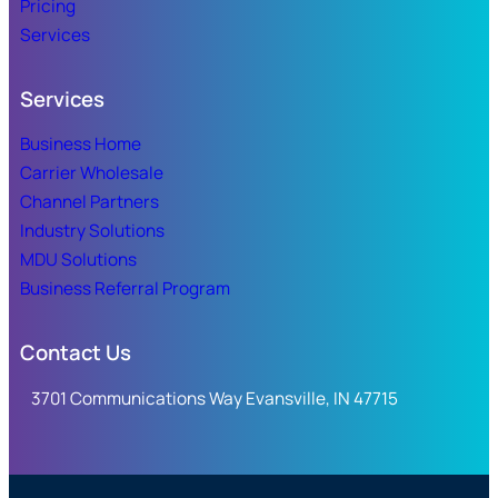
Pricing
Services
Services
Business Home
Carrier Wholesale
Channel Partners
Industry Solutions
MDU Solutions
Business Referral Program
Contact Us
3701 Communications Way Evansville, IN 47715