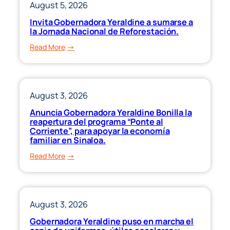
más
August 5, 2026
2022
de
y
Invita Gobernadora Yeraldine a sumarse a
4,700
la Jornada Nacional de Reforestación.
anteriores”
cruceristas
:
Read More
este
Invita
miércoles.
Gobernadora
Yeraldine
a
August 3, 2026
sumarse
Anuncia Gobernadora Yeraldine Bonilla la
a
reapertura del programa “Ponte al
la
Corriente”, para apoyar la economía
familiar en Sinaloa.
Jornada
Nacional
:
Read More
de
Anuncia
Reforestación.
Gobernadora
Yeraldine
Bonilla
August 3, 2026
la
Gobernadora Yeraldine puso en marcha el
reapertura