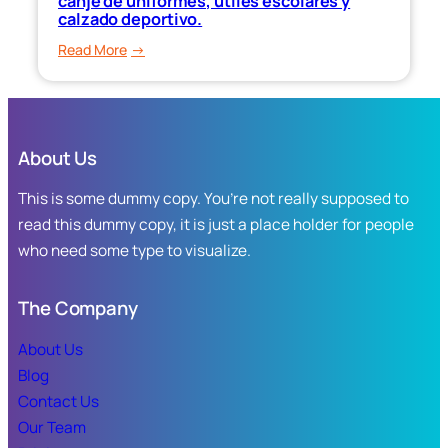
canje de uniformes, útiles escolares y
del
calzado deportivo.
programa
:
Read More
“Ponte
Gobernadora
al
Yeraldine
Corriente”,
puso
para
en
apoyar
About Us
marcha
la
el
This is some dummy copy. You’re not really supposed to
economía
canje
familiar
read this dummy copy, it is just a place holder for people
de
en
who need some type to visualize.
uniformes,
Sinaloa.
útiles
escolares
The Company
y
calzado
About Us
deportivo.
Blog
Contact Us
Our Team