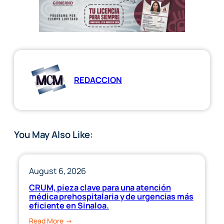
REDACCION
You May Also Like:
August 6, 2026
CRUM, pieza clave para una atención
médica prehospitalaria y de urgencias más
eficiente en Sinaloa.
:
Read More