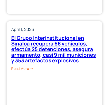
Sinaloa,
destacan
papás
policías
April 1, 2026
al
trabajar
El Grupo Interinstitucional en
por
Sinaloa recupera 68 vehículos,
la
efectúa 25 detenciones, asegura
seguridad
armamento, casi 9 mil municiones
de
y 353 artefactos explosivos.
todos.
:
Read More
El
Grupo
Interinstitucional
en
Sinaloa
recupera