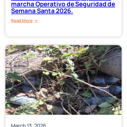
marcha Operativo de Seguridad de
Semana Santa 2026.
:
Read More
Gobernador
Rocha
Moya
pone
en
marcha
Operativo
de
Seguridad
de
Semana
Santa
2026.
March 13, 2026