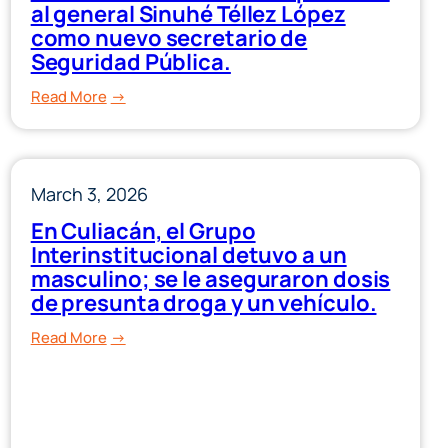
al general Sinuhé Téllez López
como nuevo secretario de
Seguridad Pública.
:
Read More
Gobernador
Rocha
tomó
March 3, 2026
protesta
al
En Culiacán, el Grupo
general
Interinstitucional detuvo a un
Sinuhé
masculino; se le aseguraron dosis
Téllez
de presunta droga y un vehículo.
López
:
Read More
como
En
nuevo
Culiacán,
secretario
el
de
Grupo
Seguridad