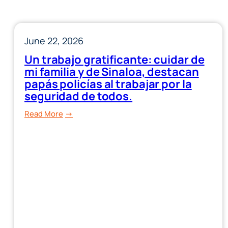
June 22, 2026
Un trabajo gratificante: cuidar de
mi familia y de Sinaloa, destacan
papás policías al trabajar por la
seguridad de todos.
:
Read More
Un
trabajo
gratificante:
cuidar
de
mi
familia
y
de