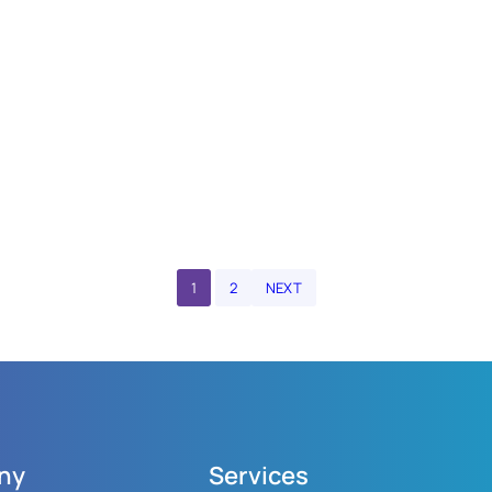
1
2
NEXT
ny
Services