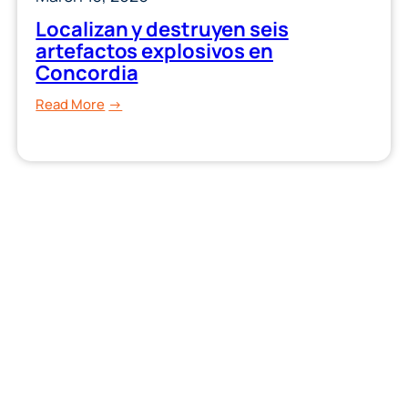
Localizan y destruyen seis
artefactos explosivos en
Concordia
:
Read More
Localizan
y
destruyen
seis
artefactos
explosivos
en
Concordia