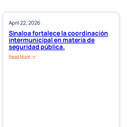
April 22, 2026
Sinaloa fortalece la coordinación
intermunicipal en materia de
seguridad pública.
:
Read More
Sinaloa
fortalece
la
coordinación
intermunicipal
en
materia
de
seguridad