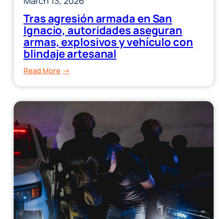
March 13, 2026
Tras agresión armada en San
Ignacio, autoridades aseguran
armas, explosivos y vehículo con
blindaje artesanal
:
Read More
Tras
agresión
armada
en
San
Ignacio,
autoridades
aseguran
armas,
explosivos
y
vehículo