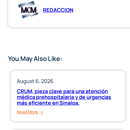
REDACCION
You May Also Like:
August 6, 2026
CRUM, pieza clave para una atención
médica prehospitalaria y de urgencias
más eficiente en Sinaloa.
:
Read More
CRUM,
pieza