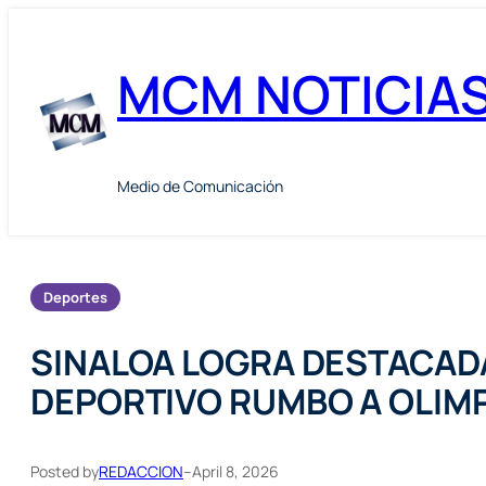
Skip
to
MCM NOTICIA
content
Medio de Comunicación
Deportes
SINALOA LOGRA DESTACADA
DEPORTIVO RUMBO A OLIMP
Posted by
REDACCION
–
April 8, 2026