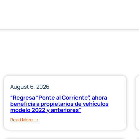
August 6, 2026
“Regresa “Ponte al Corriente”; ahora
beneficia a propietarios de vehículos
modelo 2022 y anteriores”
:
Read More
“Regresa
“Ponte