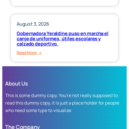
de
Anuncia
Reforestación.
Gobernadora
Yeraldine
Bonilla
August 3, 2026
la
Gobernadora Yeraldine puso en marcha el
reapertura
canje de uniformes, útiles escolares y
del
calzado deportivo.
programa
:
Read More
“Ponte
Gobernadora
al
Yeraldine
Corriente”,
puso
para
en
apoyar
About Us
marcha
la
el
This is some dummy copy. You’re not really supposed to
economía
canje
familiar
read this dummy copy, it is just a place holder for people
de
en
who need some type to visualize.
uniformes,
Sinaloa.
útiles
escolares
The Company