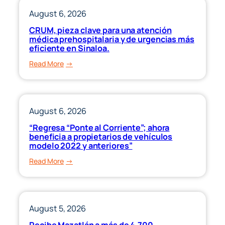
August 6, 2026
CRUM, pieza clave para una atención
médica prehospitalaria y de urgencias más
eficiente en Sinaloa.
:
Read More
CRUM,
pieza
clave
para
August 6, 2026
una
“Regresa “Ponte al Corriente”; ahora
atención
beneficia a propietarios de vehículos
médica
modelo 2022 y anteriores”
prehospitalaria
:
Read More
y
“Regresa
de
“Ponte
urgencias
al
más
Corriente”;
August 5, 2026
eficiente
ahora
Recibe Mazatlán a más de 4,700
en