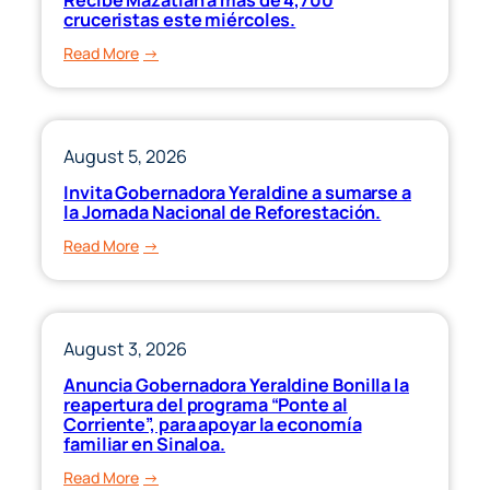
beneficia
cruceristas este miércoles.
Sinaloa.
a
:
Read More
propietarios
Recibe
de
Mazatlán
vehículos
a
modelo
más
August 5, 2026
2022
de
y
Invita Gobernadora Yeraldine a sumarse a
4,700
la Jornada Nacional de Reforestación.
anteriores”
cruceristas
:
Read More
este
Invita
miércoles.
Gobernadora
Yeraldine
a
August 3, 2026
sumarse
Anuncia Gobernadora Yeraldine Bonilla la
a
reapertura del programa “Ponte al
la
Corriente”, para apoyar la economía
familiar en Sinaloa.
Jornada
Nacional
:
Read More