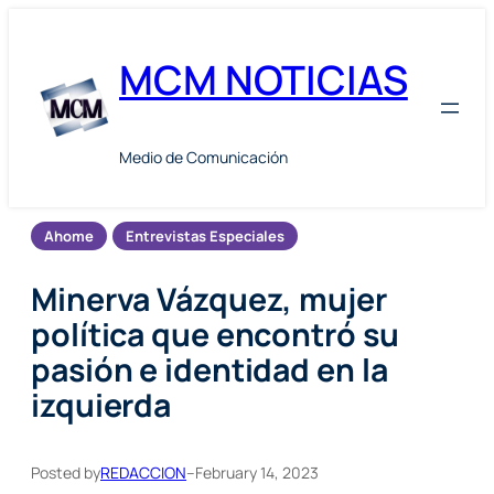
Skip
to
MCM NOTICIAS
content
Medio de Comunicación
Ahome
Entrevistas Especiales
Minerva Vázquez, mujer
política que encontró su
pasión e identidad en la
izquierda
Posted by
REDACCION
–
February 14, 2023