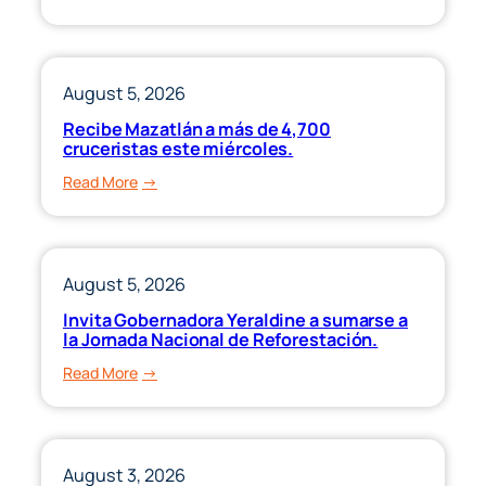
y
“Regresa
de
“Ponte
urgencias
al
más
Corriente”;
August 5, 2026
eficiente
ahora
Recibe Mazatlán a más de 4,700
en
beneficia
cruceristas este miércoles.
Sinaloa.
a
:
Read More
propietarios
Recibe
de
Mazatlán
vehículos
a
modelo
más
August 5, 2026
2022
de
y
Invita Gobernadora Yeraldine a sumarse a
4,700
la Jornada Nacional de Reforestación.
anteriores”
cruceristas
:
Read More
este
Invita
miércoles.
Gobernadora
Yeraldine
a
August 3, 2026