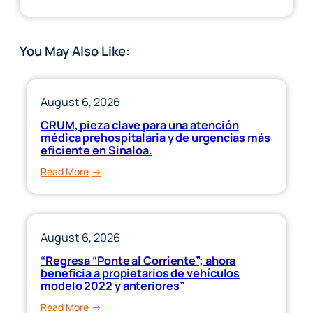
You May Also Like:
August 6, 2026
CRUM, pieza clave para una atención
médica prehospitalaria y de urgencias más
eficiente en Sinaloa.
:
Read More
CRUM,
pieza
clave
para
August 6, 2026
una
“Regresa “Ponte al Corriente”; ahora
atención
beneficia a propietarios de vehículos
médica
modelo 2022 y anteriores”
prehospitalaria
:
Read More