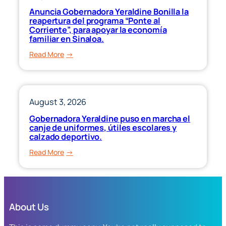
sumarse
Anuncia Gobernadora Yeraldine Bonilla la
a
reapertura del programa “Ponte al
la
Corriente”, para apoyar la economía
familiar en Sinaloa.
Jornada
Nacional
:
Read More
de
Anuncia
Reforestación.
Gobernadora
Yeraldine
Bonilla
August 3, 2026
la
Gobernadora Yeraldine puso en marcha el
reapertura
canje de uniformes, útiles escolares y
del
calzado deportivo.
programa
:
Read More
“Ponte
Gobernadora
al
Yeraldine
Corriente”,
puso
para
en
apoyar
About Us
marcha
la
el