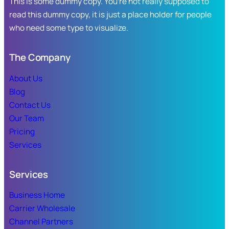
This is some dummy copy. You’re not really supposed to
economía
canje
familiar
read this dummy copy, it is just a place holder for people
de
en
who need some type to visualize.
uniformes,
Sinaloa.
útiles
escolares
The Company
y
calzado
About Us
deportivo.
Blog
Contact Us
Our Team
Pricing
Services
Services
Business Home
Carrier Wholesale
Channel Partners