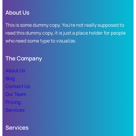
puso
para
en
apoyar
About Us
marcha
la
el
This is some dummy copy. You’re not really supposed to
economía
canje
familiar
read this dummy copy, it is just a place holder for people
de
en
who need some type to visualize.
uniformes,
Sinaloa.
útiles
escolares
The Company
y
calzado
About Us
deportivo.
Blog
Contact Us
Our Team
Pricing
Services
Services