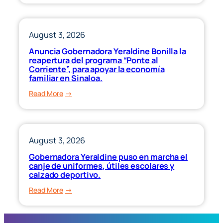
miércoles.
Gobernadora
Yeraldine
a
August 3, 2026
sumarse
Anuncia Gobernadora Yeraldine Bonilla la
a
reapertura del programa “Ponte al
la
Corriente”, para apoyar la economía
familiar en Sinaloa.
Jornada
Nacional
:
Read More
de
Anuncia
Reforestación.
Gobernadora
Yeraldine
Bonilla
August 3, 2026
la
Gobernadora Yeraldine puso en marcha el
reapertura
canje de uniformes, útiles escolares y
del
calzado deportivo.
programa
:
Read More
“Ponte
Gobernadora
al
Yeraldine
Corriente”,