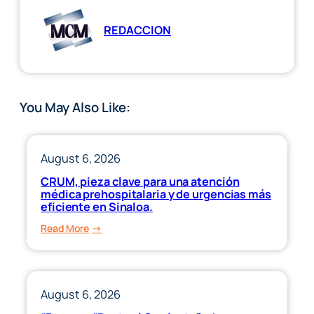
REDACCION
You May Also Like:
August 6, 2026
CRUM, pieza clave para una atención
médica prehospitalaria y de urgencias más
eficiente en Sinaloa.
:
Read More
CRUM,
pieza
clave
para
August 6, 2026
una