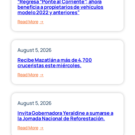
“Regresa “Ponte al Corriente”; ahora
atención
beneficia a propietarios de vehículos
médica
modelo 2022 y anteriores”
prehospitalaria
:
Read More
y
“Regresa
de
“Ponte
urgencias
al
más
Corriente”;
August 5, 2026
eficiente
ahora
Recibe Mazatlán a más de 4,700
en
beneficia
cruceristas este miércoles.
Sinaloa.
a
:
Read More
propietarios
Recibe
de
Mazatlán
vehículos
a
modelo
más
August 5, 2026
2022
de
y
Invita Gobernadora Yeraldine a sumarse a
4,700
la Jornada Nacional de Reforestación.
anteriores”
cruceristas
:
Read More
este
Invita