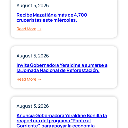
más
Corriente”;
August 5, 2026
eficiente
ahora
Recibe Mazatlán a más de 4,700
en
beneficia
cruceristas este miércoles.
Sinaloa.
a
:
Read More
propietarios
Recibe
de
Mazatlán
vehículos
a
modelo
más
August 5, 2026
2022
de
y
Invita Gobernadora Yeraldine a sumarse a
4,700
la Jornada Nacional de Reforestación.
anteriores”
cruceristas
:
Read More
este
Invita
miércoles.
Gobernadora
Yeraldine
a
August 3, 2026
sumarse
Anuncia Gobernadora Yeraldine Bonilla la
a
reapertura del programa “Ponte al
la
Corriente”, para apoyar la economía