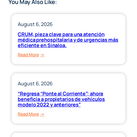
You May Also Like:
August 6, 2026
CRUM, pieza clave para una atención
médica prehospitalaria y de urgencias más
eficiente en Sinaloa.
:
Read More
CRUM,
pieza
clave
para
August 6, 2026
una
“Regresa “Ponte al Corriente”; ahora
atención
beneficia a propietarios de vehículos
médica
modelo 2022 y anteriores”
prehospitalaria
:
Read More
y
“Regresa
de
“Ponte
urgencias
al