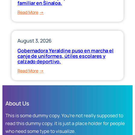
familiar en Sinaloa.
Jornada
Nacional
:
Read More
de
Anuncia
Reforestación.
Gobernadora
Yeraldine
Bonilla
August 3, 2026
la
Gobernadora Yeraldine puso en marcha el
reapertura
canje de uniformes, útiles escolares y
del
calzado deportivo.
programa
:
Read More
“Ponte
Gobernadora
al
Yeraldine
Corriente”,
puso
para
en
apoyar
About Us
marcha
la
el
This is some dummy copy. You’re not really supposed to
economía
canje
familiar
read this dummy copy, it is just a place holder for people
de
en
who need some type to visualize.
uniformes,