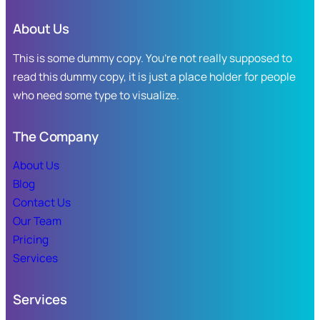
Yeraldine
piezas
Bonilla,
de
About Us
atender
productos
a
This is some dummy copy. You’re not really supposed to
no
afectados
aptos
read this dummy copy, it is just a place holder for people
por
para
who need some type to visualize.
lluvias
el
en
consumo
Mazatlán.
The Company
humano.
About Us
Blog
Contact Us
Our Team
Pricing
Services
Services