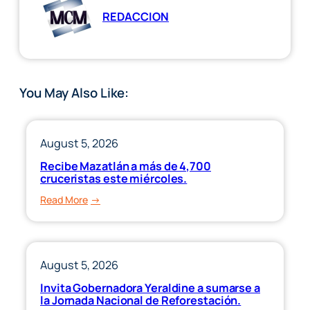
REDACCION
You May Also Like:
August 5, 2026
Recibe Mazatlán a más de 4,700
cruceristas este miércoles.
:
Read More
Recibe
Mazatlán
a
más
August 5, 2026
de
Invita Gobernadora Yeraldine a sumarse a
4,700
la Jornada Nacional de Reforestación.