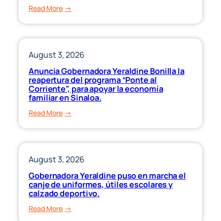
cruceristas
:
Read More
este
Invita
miércoles.
Gobernadora
Yeraldine
a
August 3, 2026
sumarse
Anuncia Gobernadora Yeraldine Bonilla la
a
reapertura del programa “Ponte al
la
Corriente”, para apoyar la economía
familiar en Sinaloa.
Jornada
Nacional
:
Read More
de
Anuncia
Reforestación.
Gobernadora
Yeraldine
Bonilla
August 3, 2026
la
Gobernadora Yeraldine puso en marcha el
reapertura
canje de uniformes, útiles escolares y
del
calzado deportivo.
programa
:
Read More
“Ponte
Gobernadora