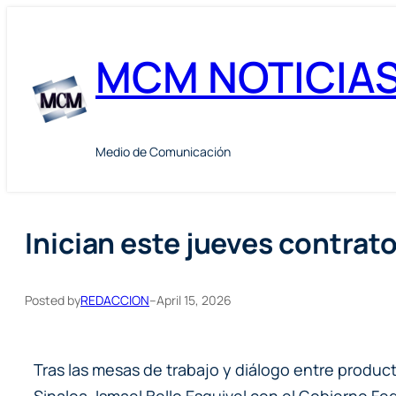
Skip
to
MCM NOTICIA
content
Medio de Comunicación
Inician este jueves contrat
Posted by
REDACCION
–
April 15, 2026
Tras las mesas de trabajo y diálogo entre produ
Sinaloa, Ismael Bello Esquivel con el Gobierno Fe