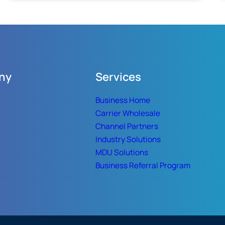
modelo
Gobernadora
2022
Yeraldine
y
Bonilla
anteriores”
la
reapertura
del
ny
Services
programa
“Ponte
Business Home
al
Carrier Wholesale
Corriente”,
Channel Partners
para
apoyar
Industry Solutions
la
MDU Solutions
economía
Business Referral Program
familiar
en
Sinaloa.