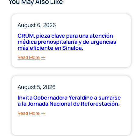
You May Also Like:
August 6, 2026
CRUM, pieza clave para una atención
médica prehospitalaria y de urgencias
más eficiente en Sinaloa.
:
Read More
CRUM,
pieza
clave
August 5, 2026
para
una
Invita Gobernadora Yeraldine a sumarse
atención
a la Jornada Nacional de Reforestación.
médica
:
Read More
prehospitalaria
Invita
y
Gobernadora
de
Yeraldine