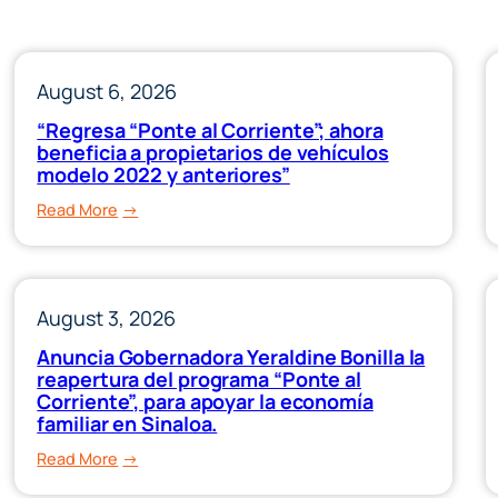
August 6, 2026
“Regresa “Ponte al Corriente”; ahora
beneficia a propietarios de vehículos
modelo 2022 y anteriores”
:
Read More
“Regresa
“Ponte
al
August 3, 2026
Corriente”;
ahora
Anuncia Gobernadora Yeraldine Bonilla la
beneficia
reapertura del programa “Ponte al
a
Corriente”, para apoyar la economía
familiar en Sinaloa.
propietarios
de
:
Read More
vehículos
Anuncia