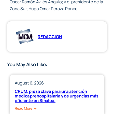
Oscar Ramón Avilés Angulo; y el presidente de la
Zona Sur, Hugo Omar Peraza Ponce.
REDACCION
You May Also Like:
August 6, 2026
CRUM, pieza clave para una atención
médica prehospitalaria y de urgencias más
eficiente en Sinaloa.
:
Read More
CRUM,