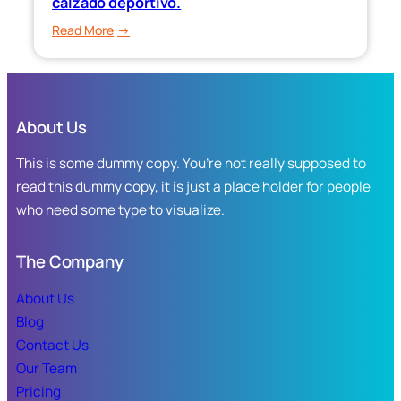
calzado deportivo.
programa
:
Read More
“Ponte
Gobernadora
al
Yeraldine
Corriente”,
puso
para
en
apoyar
About Us
marcha
la
el
This is some dummy copy. You’re not really supposed to
economía
canje
familiar
read this dummy copy, it is just a place holder for people
de
en
who need some type to visualize.
uniformes,
Sinaloa.
útiles
escolares
The Company
y
calzado
About Us
deportivo.
Blog
Contact Us
Our Team
Pricing