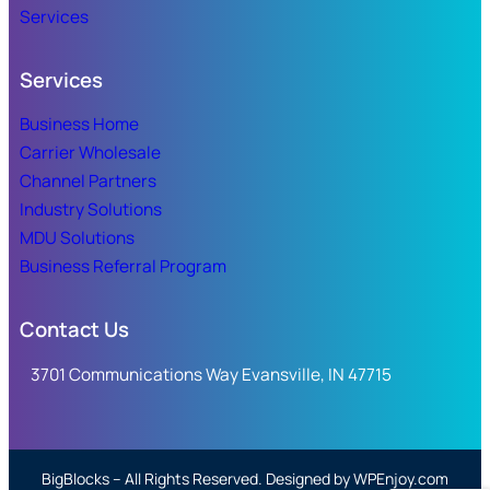
Services
Services
Business Home
Carrier Wholesale
Channel Partners
Industry Solutions
MDU Solutions
Business Referral Program
Contact Us
3701 Communications Way Evansville, IN 47715
BigBlocks – All Rights Reserved. Designed by WPEnjoy.com