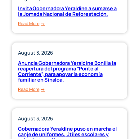
de
y
Invita Gobernadora Yeraldine a sumarse a
4,700
la Jornada Nacional de Reforestación.
anteriores”
cruceristas
:
Read More
este
Invita
miércoles.
Gobernadora
Yeraldine
a
August 3, 2026
sumarse
Anuncia Gobernadora Yeraldine Bonilla la
a
reapertura del programa “Ponte al
la
Corriente”, para apoyar la economía
familiar en Sinaloa.
Jornada
Nacional
:
Read More
de
Anuncia
Reforestación.
Gobernadora
Yeraldine
Bonilla
August 3, 2026
la
Gobernadora Yeraldine puso en marcha el
reapertura
canje de uniformes, útiles escolares y
del