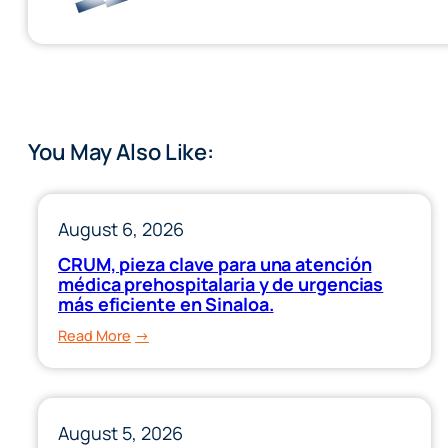
You May Also Like:
August 6, 2026
CRUM, pieza clave para una atención
médica prehospitalaria y de urgencias
más eficiente en Sinaloa.
:
Read More
CRUM,
pieza
clave
August 5, 2026
para