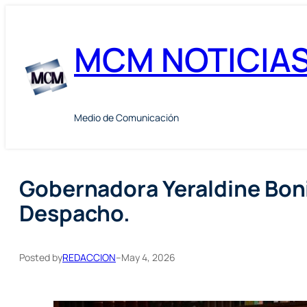
Skip
to
MCM NOTICIA
content
Medio de Comunicación
Gobernadora Yeraldine Bonil
Despacho.
Posted by
REDACCION
–
May 4, 2026