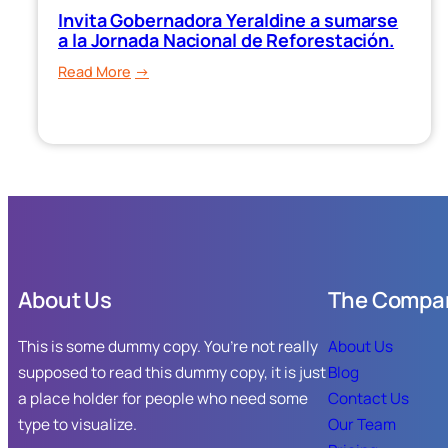
una
Invita Gobernadora Yeraldine a sumarse
atención
a la Jornada Nacional de Reforestación.
médica
:
Read More
prehospitalaria
Invita
y
Gobernadora
de
Yeraldine
urgencias
a
más
sumarse
eficiente
a
en
la
Sinaloa.
Jornada
Nacional
About Us
The Compa
de
Reforestación.
This is some dummy copy. You’re not really
About Us
supposed to read this dummy copy, it is just
Blog
a place holder for people who need some
Contact Us
type to visualize.
Our Team