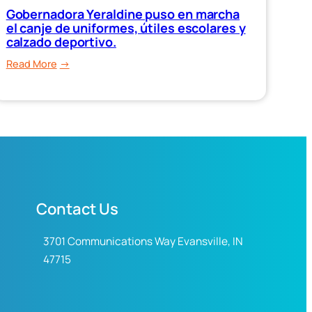
4,700
Gobernadora Yeraldine puso en marcha
cruceristas
el canje de uniformes, útiles escolares y
calzado deportivo.
este
miércoles.
:
Read More
Gobernadora
Yeraldine
puso
en
marcha
el
canje
de
Contact Us
uniformes,
útiles
3701 Communications Way Evansville, IN
escolares
47715
y
calzado
deportivo.