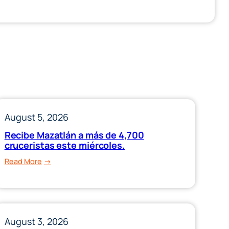
August 5, 2026
Recibe Mazatlán a más de 4,700
cruceristas este miércoles.
:
Read More
Recibe
Mazatlán
a
más
August 3, 2026
de