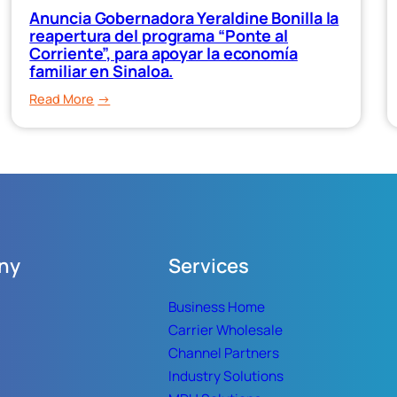
ahora
Anuncia Gobernadora Yeraldine Bonilla la
beneficia
reapertura del programa “Ponte al
a
Corriente”, para apoyar la economía
familiar en Sinaloa.
propietarios
de
:
Read More
vehículos
Anuncia
modelo
Gobernadora
2022
Yeraldine
y
Bonilla
anteriores”
la
reapertura
del
ny
Services
programa
“Ponte
Business Home
al
Carrier Wholesale
Corriente”,
Channel Partners
para
apoyar
Industry Solutions
la