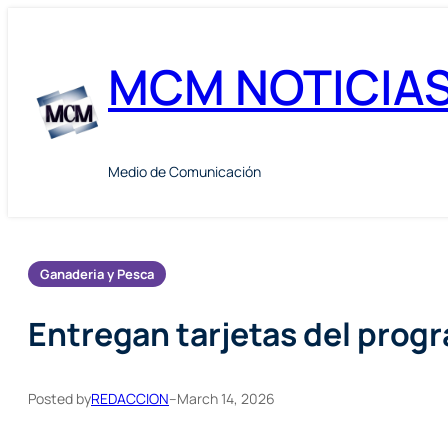
Skip
to
MCM NOTICIA
content
Medio de Comunicación
Ganaderia y Pesca
Entregan tarjetas del prog
Posted by
REDACCION
–
March 14, 2026