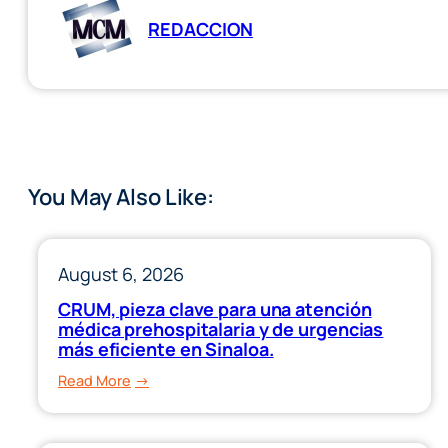
REDACCION
You May Also Like:
August 6, 2026
CRUM, pieza clave para una atención
médica prehospitalaria y de urgencias
más eficiente en Sinaloa.
:
Read More
CRUM,
pieza