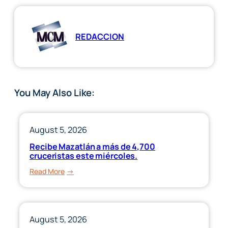
REDACCION
You May Also Like:
August 5, 2026
Recibe Mazatlán a más de 4,700
cruceristas este miércoles.
:
Read More
Recibe
Mazatlán
a
más
August 5, 2026