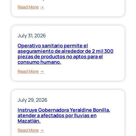
programa
:
Read More
“Ponte
Gobernadora
al
Yeraldine
Corriente”,
puso
para
en
July 31, 2026
apoyar
marcha
Operativo sanitario permite el
la
el
aseguramiento de alrededor de 2 mil 300
economía
canje
piezas de productos no aptos para el
familiar
consumo humano.
de
en
uniformes,
:
Read More
Sinaloa.
útiles
Operativo
escolares
sanitario
y
permite
calzado
el
July 29, 2026
deportivo.
aseguramiento
Instruye Gobernadora Yeraldine Bonilla,
de
atender a afectados por lluvias en
alrededor
Mazatlán.
de
:
Read More
2