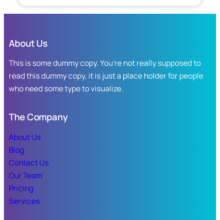
Instruye
mil
Gobernadora
300
Yeraldine
piezas
Bonilla,
de
About Us
atender
productos
a
This is some dummy copy. You’re not really supposed to
no
afectados
aptos
read this dummy copy, it is just a place holder for people
por
para
who need some type to visualize.
lluvias
el
en
consumo
Mazatlán.
The Company
humano.
About Us
Blog
Contact Us
Our Team
Pricing
Services