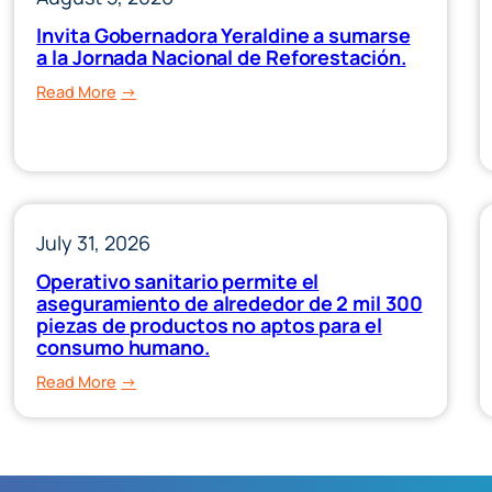
Invita Gobernadora Yeraldine a sumarse
a la Jornada Nacional de Reforestación.
:
Read More
Invita
Gobernadora
Yeraldine
a
sumarse
July 31, 2026
a
la
Operativo sanitario permite el
aseguramiento de alrededor de 2 mil 300
Jornada
piezas de productos no aptos para el
Nacional
consumo humano.
de
Reforestación.
:
Read More
Operativo
sanitario
permite
el