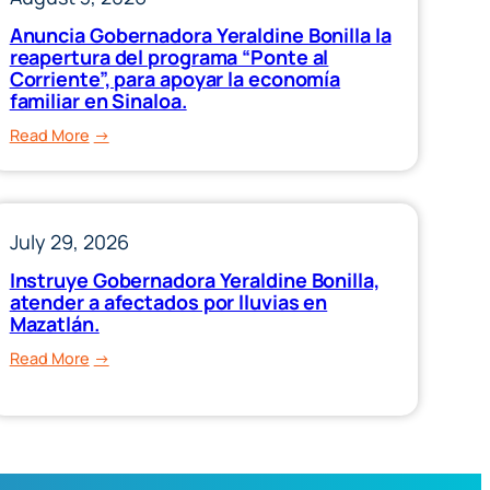
Anuncia Gobernadora Yeraldine Bonilla la
reapertura del programa “Ponte al
Corriente”, para apoyar la economía
familiar en Sinaloa.
:
Read More
Anuncia
Gobernadora
Yeraldine
July 29, 2026
Bonilla
la
Instruye Gobernadora Yeraldine Bonilla,
reapertura
atender a afectados por lluvias en
del
Mazatlán.
programa
:
Read More
“Ponte
Instruye
al
Gobernadora
Corriente”,
Yeraldine
para
Bonilla,
apoyar
atender