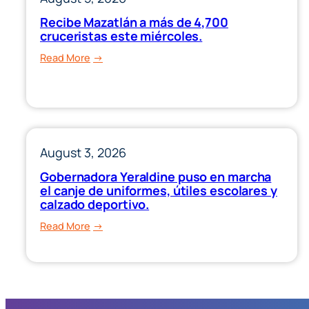
Recibe Mazatlán a más de 4,700
cruceristas este miércoles.
:
Read More
Recibe
Mazatlán
a
más
de
August 3, 2026
4,700
cruceristas
Gobernadora Yeraldine puso en marcha
el canje de uniformes, útiles escolares y
este
calzado deportivo.
miércoles.
:
Read More
Gobernadora
Yeraldine
puso
en
marcha