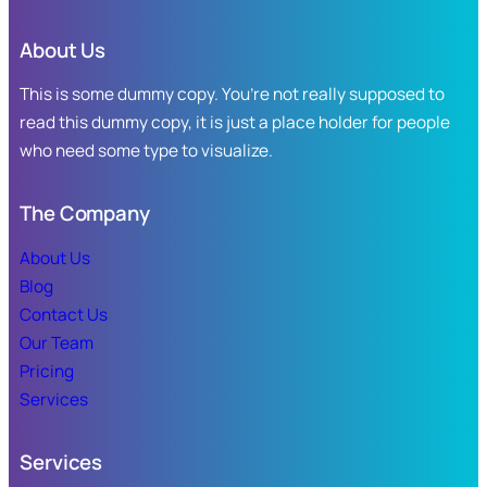
puso
para
en
apoyar
About Us
marcha
la
el
This is some dummy copy. You’re not really supposed to
economía
canje
familiar
read this dummy copy, it is just a place holder for people
de
en
who need some type to visualize.
uniformes,
Sinaloa.
útiles
escolares
The Company
y
calzado
About Us
deportivo.
Blog
Contact Us
Our Team
Pricing
Services
Services