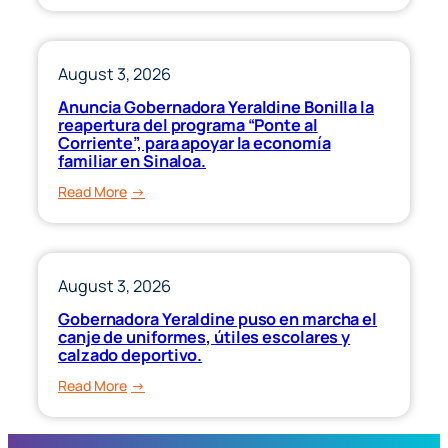
Invita
miércoles.
Gobernadora
Yeraldine
a
August 3, 2026
sumarse
Anuncia Gobernadora Yeraldine Bonilla la
a
reapertura del programa “Ponte al
la
Corriente”, para apoyar la economía
familiar en Sinaloa.
Jornada
Nacional
:
Read More
de
Anuncia
Reforestación.
Gobernadora
Yeraldine
Bonilla
August 3, 2026
la
Gobernadora Yeraldine puso en marcha el
reapertura
canje de uniformes, útiles escolares y
del
calzado deportivo.
programa
:
Read More
“Ponte
Gobernadora
al
Yeraldine
Corriente”,