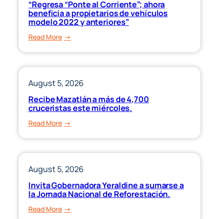
“Regresa “Ponte al Corriente”; ahora
atención
beneficia a propietarios de vehículos
médica
modelo 2022 y anteriores”
prehospitalaria
:
Read More
y
“Regresa
de
“Ponte
urgencias
al
más
Corriente”;
August 5, 2026
eficiente
ahora
Recibe Mazatlán a más de 4,700
en
beneficia
cruceristas este miércoles.
Sinaloa.
a
:
Read More
propietarios
Recibe
de
Mazatlán
vehículos
a
modelo
más
August 5, 2026
2022
de
y
Invita Gobernadora Yeraldine a sumarse a
4,700
la Jornada Nacional de Reforestación.
anteriores”
cruceristas
:
Read More
este