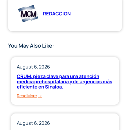
REDACCION
You May Also Like:
August 6, 2026
CRUM, pieza clave para una atención
médica prehospitalaria y de urgencias más
eficiente en Sinaloa.
:
Read More
CRUM,
pieza
clave
para
August 6, 2026
una