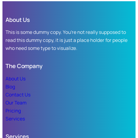
años,
Javier
y
About Us
Silvia
han
This is some dummy copy. You’re not really supposed to
brindado
read this dummy copy, it is just a place holder for people
cuidados
who need some type to visualize.
y
amor
The Company
a
El
About Us
Venadario
Blog
en
Contact Us
El
Our Team
Fuerte
Pricing
Services
Services