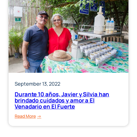
September 13, 2022
Durante 10 años, Javier y Silvia han
brindado cuidados y amor a El
Venadario en El Fuerte
:
Read More
Durante
10